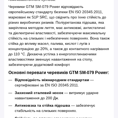
Черевики GTM SM-079 Power відповідають
європейському стандарту безпеки EN ISO 20345:2011,
марковані як S1P SRC, що свідчить про їхню стійкість до
різних виробничих ризиків. Поліуретанова підошва, яка
закріплена методом лиття, має антиковзкі, антистатичні
та діелектричні властивості, забезпечуючи максимальну
стійкість на слизьких і небезпечних поверхнях. Вона також
стійка до впливу масел, палива, кислот і лугів з
концентрацією до 20%, а також до контактного нагрівання
до 110 °C. Дихаюча устілка з енергопоглинаючими
властивостями зменшує навантаження на стопу,
забезпечуючи додатковий комфорт.
Основні переваги черевиків GTM SM-079 Power:
Відповідність міжнародним стандартам
—
сертифіковані за EN ISO 20345:2011.
Захисний сталевий носок
— витримує ударне
навантаження до 200 Дж.
Антиковзка та стійка підошва
— забезпечує
стабільність на слизьких поверхнях.