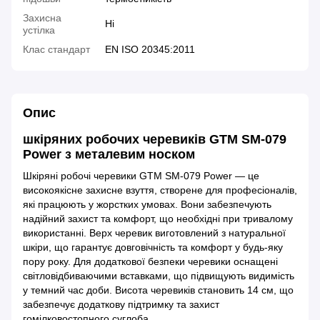
Захисна
Ні
устілка
Клас стандарт
EN ISO 20345:2011
Опис
шкіряних робочих черевиків GTM SM-079
Power з металевим носком
Шкіряні робочі черевики GTM SM-079 Power — це
високоякісне захисне взуття, створене для професіоналів,
які працюють у жорстких умовах. Вони забезпечують
надійний захист та комфорт, що необхідні при тривалому
використанні. Верх черевик виготовлений з натуральної
шкіри, що гарантує довговічність та комфорт у будь-яку
пору року. Для додаткової безпеки черевики оснащені
світловідбиваючими вставками, що підвищують видимість
у темний час доби. Висота черевиків становить 14 см, що
забезпечує додаткову підтримку та захист
гомілковостопного суглоба.