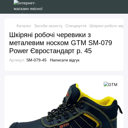
Каталог
Засоби захисту
Спецвзуття
Шкіряні робочі чер
Шкіряні робочі черевики з
металевим носком GTM SM-079
Power Євростандарт р. 45
Артикул:
SM-079-45
Написати відгук