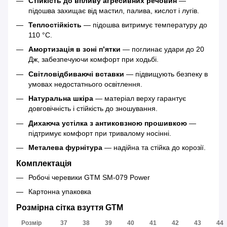
Стійкість до впливу агресивних речовин
—
підошва захищає від мастил, палива, кислот і лугів.
Теплостійкість
— підошва витримує температуру до
110 °C.
Амортизація в зоні п’ятки
— поглинає удари до 20
Дж, забезпечуючи комфорт при ходьбі.
Світловідбиваючі вставки
— підвищують безпеку в
умовах недостатнього освітлення.
Натуральна шкіра
— матеріал верху гарантує
довговічність і стійкість до зношування.
Дихаюча устілка з антиковзною прошивкою
—
підтримує комфорт при тривалому носінні.
Металева фурнітура
— надійна та стійка до корозії.
Комплектація
Робочі черевики GTM SM-079 Power
Картонна упаковка
Розмірна сітка взуття GTM
Розмір
37
38
39
40
41
42
43
44