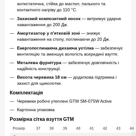
антистатична, стійка до мастил, пального та
контактного нагріву до 110 °C.
Захисний композитний носок
— витримує ударне
навантаження до 200 Дж.
Амортизатор у п’ятковій зоні
— знижує
навантаження на стопу, поглинаючи до 20 Дж.
Енергопоглинаюча дихаюча устілка
— забезпечує
вентиляцію та зменшує вологість всередині взуття.
Металева фурнітура
— забезпечує довговічність і
надійність конструкції.
Висота черевика 18 см
— додаткова підтримка і
захист для щиколотки.
Комплектація
Черевики робочі утеплені GTM SM-075W Active
Картонна упаковка
Розмірна сітка взуття GTM
Розмір
37
38
39
40
41
42
43
44