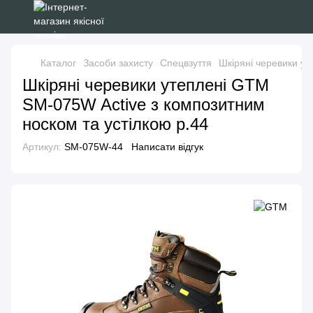
Каталог
Засоби захисту
Спецвзуття
Шкіряні черевики ут
Шкіряні черевики утеплені GTM
SM-075W Active з композитним
носком та устілкою р.44
Артикул:
SM-075W-44
Написати відгук