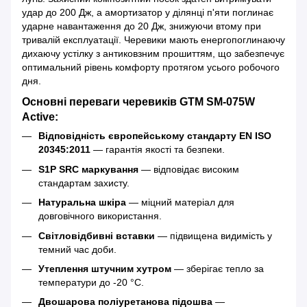
удар до 200 Дж, а амортизатор у ділянці п'яти поглинає
ударне навантаження до 20 Дж, знижуючи втому при
тривалій експлуатації. Черевики мають енергопоглинаючу
дихаючу устілку з антиковзним прошиттям, що забезпечує
оптимальний рівень комфорту протягом усього робочого
дня.
Основні переваги черевиків GTM SM-075W
Active:
Відповідність європейському стандарту EN ISO
20345:2011
— гарантія якості та безпеки.
S1P SRC маркування
— відповідає високим
стандартам захисту.
Натуральна шкіра
— міцний матеріал для
довговічного використання.
Світловідбивні вставки
— підвищена видимість у
темний час доби.
Утеплення штучним хутром
— зберігає тепло за
температури до -20 °С.
Двошарова поліуретанова підошва
—