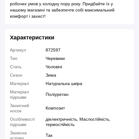
робочих умов у холодну пору року. Придбайте їх у
нашому магазині та забезпечте собі максимальний
комфорт і захист!
Характеристики
Артикул
872597
Тип
Черевики
Стать
Чоловічі
Сезон
Зима
Матеріал
Натуральна шкіра
Матеріал
Поліуретан
підошви
Захисний
Композит
носок
Особливості
діелектричність, Маслостійкість,
підошви
термостійкість
Захисна
Так
устілка