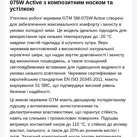
075W Active з композитним носком та
устілкою
Утеплені робочі черевики GTM SM-075W Active створені
для забезпечення максимального комфорту і захисту в
умовах холодної зими. Ця модель ідеально підходить для
використання при низьких температурах до -20 °С
завдяки товстій підкладці зі штучного хутра. Верх
черевиків виготовлений з високоякісної натуральної
коров'ячої шкіри, що надає взуттю довговічності і захисту
від механічних пошкоджень, а також оснащений
світловідбивними вставками для підвищення видимості в
умовах низького освітлення. Черевики сертифіковані за
європейським стандартом EN ISO 20345:2011, мають
маркування S1 SRC, що підтверджує високий рівень
безпеки і надійності.
Ці зимові черевики GTM мають двошарову поліуретанову
підошву з антиковзними, антистатичними та
діелектричними властивостями, що гарантує стійкість
навіть на слизьких і промислових поверхнях. Підошва
витримує контактний нагрів до 110 °C, є стійкою до впливу
мастил, пального, а також до 20%-их розчинів кислот і
лугів. Захисний композитний носок здатен витримувати