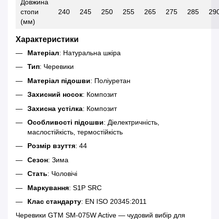
Довжина
стопи
240
245
250
255
265
275
285
29
(мм)
Характеристики
Матеріал
: Натуральна шкіра
Тип
: Черевики
Матеріал підошви
: Поліуретан
Захисний носок
: Композит
Захисна устілка
: Композит
Особливості підошви
: Діелектричність,
маслостійкість, термостійкість
Розмір взуття
: 44
Сезон
: Зима
Стать
: Чоловічі
Маркування
: S1P SRC
Клас стандарту
: EN ISO 20345:2011
Черевики GTM SM-075W Active — чудовий вибір для