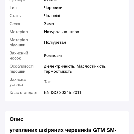
Тип
Черевики
Стать
Чоловічі
Сезон
Зима
Матеріал
Натуральна шкіра
Матеріал
Поліуретан
підошви
Захисний
Композит
носок
Особливості
діелектричність, Маслостійкість,
підошви
термостійкість
Захисна
Так
устілка
Клас стандарт
EN ISO 20345:2011
Опис
утеплених шкіряних черевиків GTM SM-