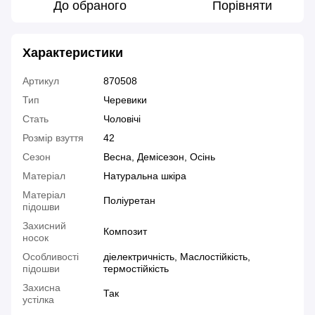
До обраного
Порівняти
Характеристики
Артикул
870508
Тип
Черевики
Стать
Чоловічі
Розмір взуття
42
Сезон
Весна, Демісезон, Осінь
Матеріал
Натуральна шкіра
Матеріал
Поліуретан
підошви
Захисний
Композит
носок
Особливості
діелектричність, Маслостійкість,
підошви
термостійкість
Захисна
Так
устілка