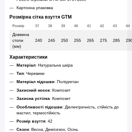
Картонна упаковка
Розмірна сітка взуття GTM
Розмір
37
38
39
40
41
42
43
44
Довжина
стопи
240
245
250
255
265
275
285
29
(мм)
Характеристики
Матеріал
: Натуральна шкіра
Тип
: Черевики
Матеріал підошви
: Поліуретан
Захисний носок
: Композит
Захисна устілка
: Композит
Особливості підошви
: Діелектричність, стійкість до
мастил, термостійкість
Розмір взуття
: 42
Сезон
: Весна, Демісезон, Осінь