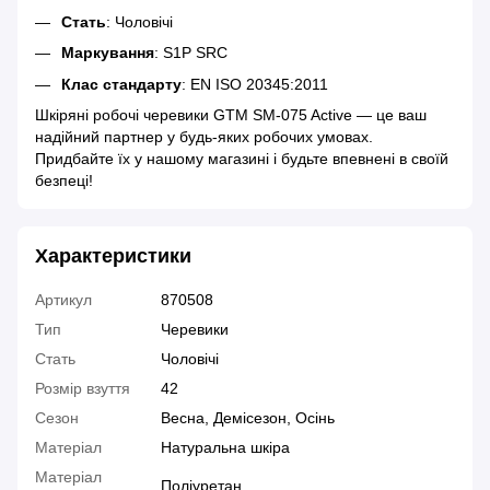
Стать
: Чоловічі
Маркування
: S1P SRC
Клас стандарту
: EN ISO 20345:2011
Шкіряні робочі черевики GTM SM-075 Active — це ваш
надійний партнер у будь-яких робочих умовах.
Придбайте їх у нашому магазині і будьте впевнені в своїй
безпеці!
Характеристики
Артикул
870508
Тип
Черевики
Стать
Чоловічі
Розмір взуття
42
Сезон
Весна, Демісезон, Осінь
Матеріал
Натуральна шкіра
Матеріал
Поліуретан