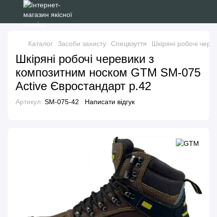
Каталог
Засоби захисту
Спецвзуття
Шкіряні робочі чер
Шкіряні робочі черевики з
композитним носком GTM SM-075
Active Євростандарт р.42
Артикул:
SM-075-42
Написати відгук