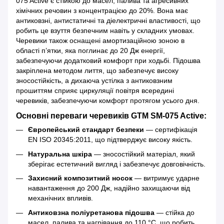
075 Active є стійкою до масел, палива та агресивних
хімічних речовин з концентрацією до 20%. Вона має
антиковзні, антистатичні та діелектричні властивості, що
робить це взуття безпечним навіть у складних умовах.
Черевики також оснащені амортизаційною зоною в
області п’ятки, яка поглинає до 20 Дж енергії,
забезпечуючи додатковий комфорт при ходьбі. Підошва
закріплена методом лиття, що забезпечує високу
зносостійкість, а дихаюча устілка з антиковзним
прошиттям сприяє циркуляції повітря всередині
черевиків, забезпечуючи комфорт протягом усього дня.
Основні переваги черевиків GTM SM-075 Active:
Європейський стандарт безпеки
— сертифікація
EN ISO 20345:2011, що підтверджує високу якість.
Натуральна шкіра
— зносостійкий матеріал, який
зберігає естетичний вигляд і забезпечує довговічність.
Захисний композитний носок
— витримує ударне
навантаження до 200 Дж, надійно захищаючи від
механічних впливів.
Антиковзна поліуретанова підошва
— стійка до
масел, палива та нагрівання до 110 °C, що робить