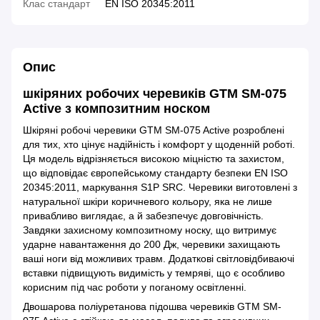
Клас стандарт
EN ISO 20345:2011
Опис
шкіряних робочих черевиків GTM SM-075
Active з композитним носком
Шкіряні робочі черевики GTM SM-075 Active розроблені
для тих, хто цінує надійність і комфорт у щоденній роботі.
Ця модель відрізняється високою міцністю та захистом,
що відповідає європейському стандарту безпеки EN ISO
20345:2011, маркування S1P SRC. Черевики виготовлені з
натуральної шкіри коричневого кольору, яка не лише
привабливо виглядає, а й забезпечує довговічність.
Завдяки захисному композитному носку, що витримує
ударне навантаження до 200 Дж, черевики захищають
ваші ноги від можливих травм. Додаткові світловідбиваючі
вставки підвищують видимість у темряві, що є особливо
корисним під час роботи у поганому освітленні.
Двошарова поліуретанова підошва черевиків GTM SM-