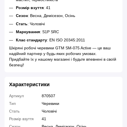
Розмір взуття
: 41
Сезон
: Весна, Демісезон, Осінь
Стать
: Чоловічі
Маркування
: S1P SRC
Клас стандарту
: EN ISO 20345:2011
Шкіряні робочі черевики GTM SM-075 Active — це ваш
надійний партнер у будь-яких робочих умовах.
Придбайте їх у нашому магазині і будьте впевнені в своїй
безпеці!
Характеристики
Артикул
870507
Тип
Черевики
Стать
Чоловічі
Розмір взуття
41
Сезон
Весна, Демісезон, Осінь