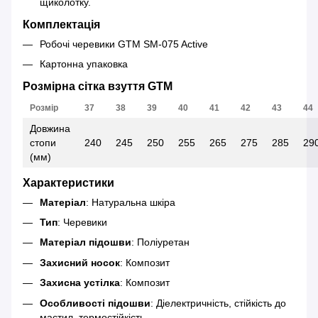
щиколотку.
Комплектація
Робочі черевики GTM SM-075 Active
Картонна упаковка
Розмірна сітка взуття GTM
Розмір
37
38
39
40
41
42
43
44
Довжина
стопи
240
245
250
255
265
275
285
29
(мм)
Характеристики
Матеріал
: Натуральна шкіра
Тип
: Черевики
Матеріал підошви
: Поліуретан
Захисний носок
: Композит
Захисна устілка
: Композит
Особливості підошви
: Діелектричність, стійкість до
мастил, термостійкість