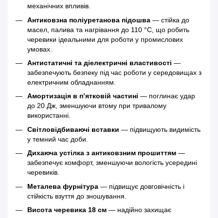
механічних впливів.
Антиковзна поліуретанова підошва
— стійка до
масел, палива та нагрівання до 110 °C, що робить
черевики ідеальними для роботи у промислових
умовах.
Антистатичні та діелектричні властивості
—
забезпечують безпеку під час роботи у середовищах з
електричним обладнанням.
Амортизація в п’ятковій частині
— поглинає удар
до 20 Дж, зменшуючи втому при тривалому
використанні.
Світловідбиваючі вставки
— підвищують видимість
у темний час доби.
Дихаюча устілка з антиковзним прошиттям
—
забезпечує комфорт, зменшуючи вологість усередині
черевиків.
Металева фурнітура
— підвищує довговічність і
стійкість взуття до зношування.
Висота черевика 18 см
— надійно захищає