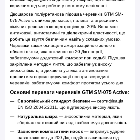
корисним під час роботи у поганому освітленні.
Двошарова поліуретанова підошва черевиків GTM SM-
075 Active є стійкою до масел, палива та агресивних
хімічних речовин з концентрацією до 20%. Вона має
антиковзні, антистатичні та діелектричні властивості, що
робить це взуття безпечним навіть у складних умовах.
Черевики також оснащені амортизаційною зоною в
області п’ятки, яка поглинає до 20 Дж енергії,
забезпечуючи додатковий комфорт при ходьбі. Підошва
закріплена методом лиття, що забезпечує високу
зносостійкість, а дихаюча устілка з антиковзним
прошиттям сприяє циркуляції повітря всередині
черевиків, забезпечуючи комфорт протягом усього дня.
Основні переваги черевиків GTM SM-075 Active:
Європейський стандарт безпеки
— сертифікація
EN ISO 20345:2011, що підтверджує високу якість.
Натуральна шкіра
— зносостійкий матеріал, який
зберігає естетичний вигляд і забезпечує довговічність.
Захисний композитний носок
— витримує ударне
навантаження до 200 Дж, надійно захищаючи від