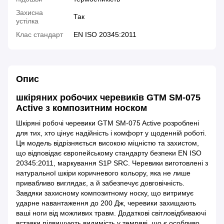
Захисна
Так
устілка
Клас стандарт
EN ISO 20345:2011
Опис
шкіряних робочих черевиків GTM SM-075
Active з композитним носком
Шкіряні робочі черевики GTM SM-075 Active розроблені
для тих, хто цінує надійність і комфорт у щоденній роботі.
Ця модель відрізняється високою міцністю та захистом,
що відповідає європейському стандарту безпеки EN ISO
20345:2011, маркування S1P SRC. Черевики виготовлені з
натуральної шкіри коричневого кольору, яка не лише
привабливо виглядає, а й забезпечує довговічність.
Завдяки захисному композитному носку, що витримує
ударне навантаження до 200 Дж, черевики захищають
ваші ноги від можливих травм. Додаткові світловідбиваючі
вставки підвищують видимість у темряві, що є особливо