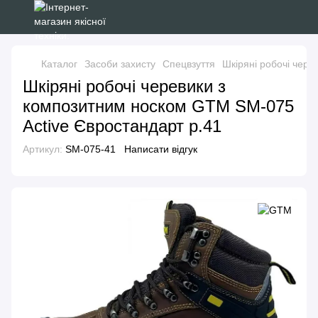
Каталог
Засоби захисту
Спецвзуття
Шкіряні робочі чер
Шкіряні робочі черевики з
композитним носком GTM SM-075
Active Євростандарт р.41
Артикул:
SM-075-41
Написати відгук