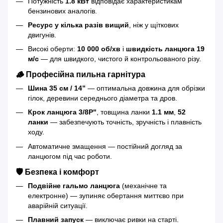
Потужність
1.8 кВт
відповідає характеристикам
бензинових аналогів.
Ресурс у кілька разів вищий
, ніж у щіткових
двигунів.
Високі оберти:
10 000 об/хв
і
швидкість ланцюга 19
м/с
— для швидкого, чистого й контрольованого різу.
🪵 Професійна пильна гарнітура
Шина 35 см / 14”
— оптимальна довжина для обрізки
гілок, деревини середнього діаметра та дров.
Крок ланцюга 3/8P"
, товщина ланки
1.1 мм
,
52
ланки
— забезпечують точність, зручність і плавність
ходу.
Автоматичне змащення — постійний догляд за
ланцюгом під час роботи.
🛡 Безпека і комфорт
Подвійне гальмо ланцюга
(механічне та
електронне) — зупиняє обертання миттєво при
аварійній ситуації.
Плавний запуск
— виключає ривки на старті.