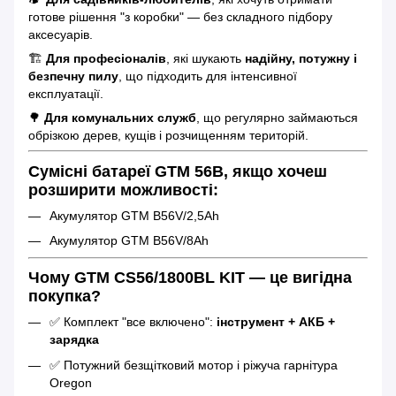
готове рішення "з коробки" — без складного підбору
аксесуарів.
🏗
Для професіоналів
, які шукають
надійну, потужну і
безпечну пилу
, що підходить для інтенсивної
експлуатації.
🌳
Для комунальних служб
, що регулярно займаються
обрізкою дерев, кущів і розчищенням територій.
Сумісні батареї GTM 56В, якщо хочеш
розширити можливості:
Акумулятор GTM B56V/2,5Ah
Акумулятор GTM B56V/8Ah
Чому GTM CS56/1800BL KIT — це вигідна
покупка?
✅ Комплект "все включено":
інструмент + АКБ +
зарядка
✅ Потужний безщітковий мотор і ріжуча гарнітура
Oregon