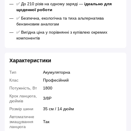
✅ До 210 різів на одному заряді —
ідеально для
щоденної роботи
✅ Безпечна, екологічна та тиха альтернатива
бензиновим аналогам
✅ Вигідна ціна у порівнянні з купівлею окремих
компонентів
Характеристики
Тип
Акумуляторна
Клас
Професійний
Потужність, Вт
1800
Крок ланцюга,
3/8P
дюймів
Розмір шини
35 см / 14 дюйм
Автоматичне
змащування
Так
ланцюга