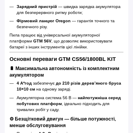
Зарядний пристрій
— швидка зарядка акумулятора
для безперервного ритму роботи;
Фірмовий ланцюг Oregon
— гарантія точного та
безпечного різу.
Пила працює від універсальної акумуляторної
платформи
GTM 56V
, що дозволяє використовувати
батареї з інших інструментів цієї лінійки.
Основні переваги GTM CS56/1800BL KIT
🔋 Максимальна автономність із комплектним
акумулятором
4 А*год
забезпечує
до 210 різів дерев’яного бруса
10×10 см
на одному заряді.
Акумуляторна система 56 В —
найпотужніша серед
побутових платформ
, ідеально підходить для
тривалих робіт у саду.
⚙️ Безщітковий двигун — більше потужності,
менше обслуговування