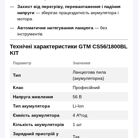
Захист від перегріву, перевантаження і падіння
напруги
— зберігає працездатність акумулятора і
мотора.
Автоматичне натягування ланцюга
— без
інструментів.
Технічні характеристики GTM CS56/1800BL
KIT
Параметр
Значення
Ланцюгова пила
Тип
(акумуляторна)
Клас
Професійний
Напруга живлення
56 В
Тип акумулятора
Li-Ion
Ємність акумулятора
4 А*год
Кількість акумуляторів
1 шт
Зарядний пристрій у
Так