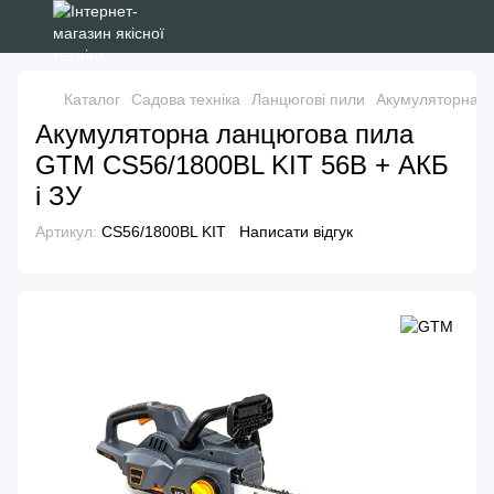
Каталог
Садова техніка
Ланцюгові пили
Акумуляторна л
Акумуляторна ланцюгова пила
GTM CS56/1800BL KIT 56В + АКБ
і ЗУ
Артикул:
CS56/1800BL KIT
Написати відгук