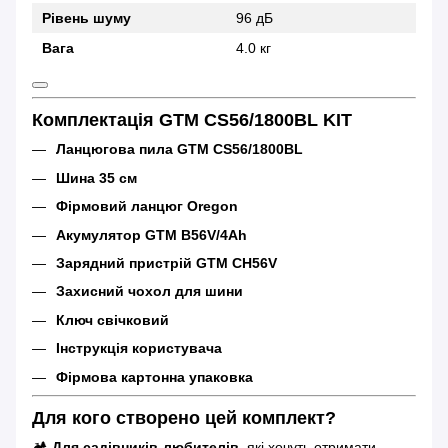
Рівень шуму
96 дБ
Вага
4.0 кг
Комплектація GTM CS56/1800BL KIT
Ланцюгова пила GTM CS56/1800BL
Шина 35 см
Фірмовий ланцюг Oregon
Акумулятор GTM B56V/4Ah
Зарядний пристрій GTM CH56V
Захисний чохол для шини
Ключ свічковий
Інструкція користувача
Фірмова картонна упаковка
Для кого створено цей комплект?
🏕
Для садівників-любителів
, які хочуть отримати