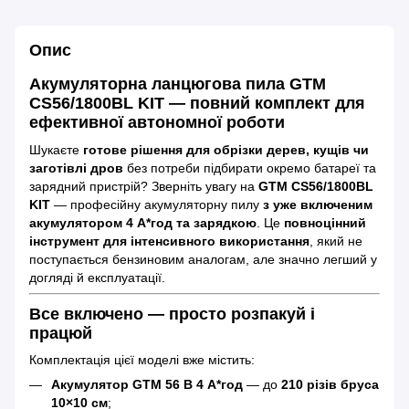
Опис
Акумуляторна ланцюгова пила GTM
CS56/1800BL KIT — повний комплект для
ефективної автономної роботи
Шукаєте
готове рішення для обрізки дерев, кущів чи
заготівлі дров
без потреби підбирати окремо батареї та
зарядний пристрій? Зверніть увагу на
GTM CS56/1800BL
KIT
— професійну акумуляторну пилу
з уже включеним
акумулятором 4 А*год та зарядкою
. Це
повноцінний
інструмент для інтенсивного використання
, який не
поступається бензиновим аналогам, але значно легший у
догляді й експлуатації.
Все включено — просто розпакуй і
працюй
Комплектація цієї моделі вже містить:
Акумулятор GTM 56 В 4 А*год
— до
210 різів бруса
10×10 см
;