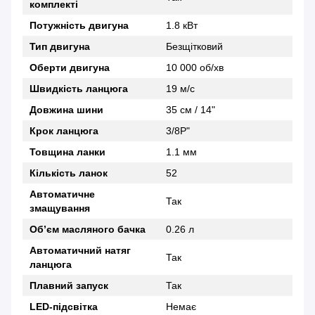
комплекті
Потужність двигуна
1.8 кВт
Тип двигуна
Безщітковий
Оберти двигуна
10 000 об/хв
Швидкість ланцюга
19 м/с
Довжина шини
35 см / 14"
Крок ланцюга
3/8P"
Товщина ланки
1.1 мм
Кількість ланок
52
Автоматичне
Так
змащування
Об’єм масляного бачка
0.26 л
Автоматичний натяг
Так
ланцюга
Плавний запуск
Так
LED-підсвітка
Немає