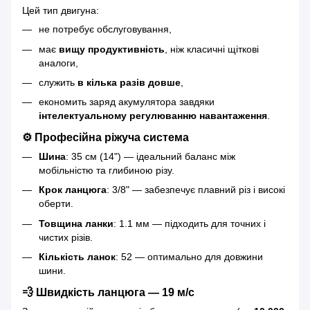
Цей тип двигуна:
не потребує обслуговування,
має
вищу продуктивність
, ніж класичні щіткові
аналоги,
служить
в кілька разів довше
,
економить заряд акумулятора завдяки
інтелектуальному регулюванню навантаження
.
⚙️ Професійна ріжуча система
Шина
: 35 см (14") — ідеальний баланс між
мобільністю та глибиною різу.
Крок ланцюга
: 3/8" — забезпечує плавний різ і високі
оберти.
Товщина ланки
: 1.1 мм — підходить для точних і
чистих різів.
Кількість ланок
: 52 — оптимально для довжини
шини.
💨 Швидкість ланцюга — 19 м/с