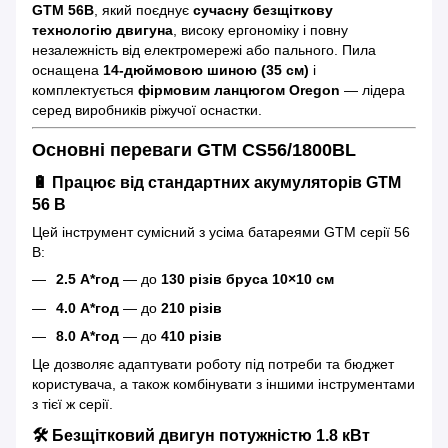
GTM 56В
, який поєднує
сучасну безщіткову
технологію двигуна
, високу ергономіку і повну
незалежність від електромережі або пального. Пила
оснащена
14-дюймовою шиною (35 см)
і
комплектується
фірмовим ланцюгом Oregon
— лідера
серед виробників ріжучої оснастки.
Основні переваги GTM CS56/1800BL
🔋 Працює від стандартних акумуляторів GTM
56 В
Цей інструмент сумісний з усіма батареями GTM серії 56
В:
2.5 А*год
— до
130 різів бруса 10×10 см
4.0 А*год
— до
210 різів
8.0 А*год
— до
410 різів
Це дозволяє адаптувати роботу під потреби та бюджет
користувача, а також комбінувати з іншими інструментами
з тієї ж серії.
🛠 Безщітковий двигун потужністю 1.8 кВт