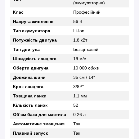
(акумуляторна)
Клас
Професійний
Напруга живлення
56 В
Тип акумулятора
Li-Ion
Потужність двигуна
1.8 кВт
Тип двигуна
Безщітковий
Швидкість ланцюга
19 м/с
Оберти двигуна
10 000 об/хв
Довжина шини
35 см / 14"
Крок ланцюга
3/8P"
Товщина ланки
1.1 мм
Кількість ланок
52
Об’єм бака для мастила
0.26 л
Автоматичне змащення
Так
Плавний запуск
Так