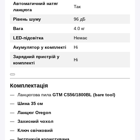
Автоматичний натяг
Так
ланцюга
Рівень шуму
96 дБ
Вага
4.0 кг
LED-підсвітка
Немає
Акумулятор у комплекті
Ні
Зарядний пристрій у
Ні
комплекті
Комплектація
Ланцюгова пила
GTM CS56/1800BL (bare tool)
Шина 35 см
Ланцюг Oregon
Захисний чохол
Ключ свічковий
Інструкція користувача