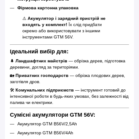
Фірмова картонна упаковка
⚠️
Акумулятор і зарядний пристрій не
входять у комплект!
Їх слід придбати
окремо або використовувати з іншими
інструментами GTM 56V.
Ідеальний вибір для:
🌲
Ландшафтних майстрів
— обрізка дерев, підготовка
деревини, догляд за територіями.
🏡
Приватних господарств
— обрізка плодових дерев,
заготівля дров.
🛠
Комунальних підприємств
— інструмент готовий до
інтенсивної роботи в будь-яких умовах, без залежності від
палива чи електрики.
Сумісні акумулятори GTM 56V:
Акумулятор GTM B56V/2,5Ah
Акумулятор GTM B56V/4Ah