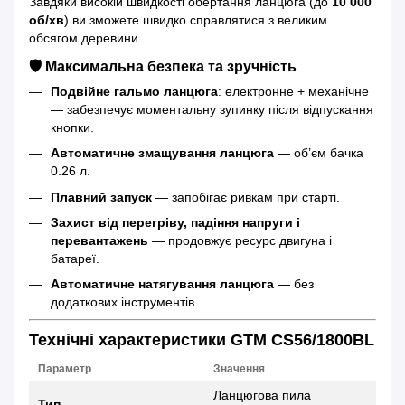
Завдяки високій швидкості обертання ланцюга (до
10 000
об/хв
) ви зможете швидко справлятися з великим
обсягом деревини.
🛡 Максимальна безпека та зручність
Подвійне гальмо ланцюга
: електронне + механічне
— забезпечує моментальну зупинку після відпускання
кнопки.
Автоматичне змащування ланцюга
— об’єм бачка
0.26 л.
Плавний запуск
— запобігає ривкам при старті.
Захист від перегріву, падіння напруги і
перевантажень
— продовжує ресурс двигуна і
батареї.
Автоматичне натягування ланцюга
— без
додаткових інструментів.
Технічні характеристики GTM CS56/1800BL
Параметр
Значення
Ланцюгова пила
Тип