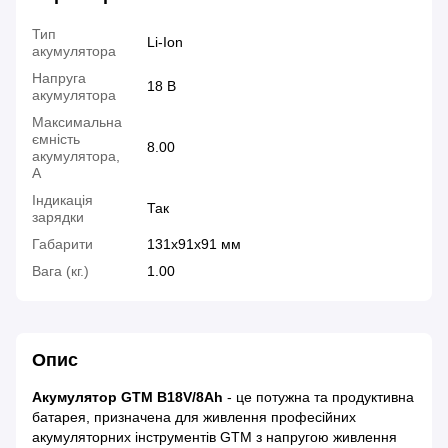
Тип
Li-Ion
акумулятора
Напруга
18 В
акумулятора
Максимальна
ємність
8.00
акумулятора,
A
Індикація
Так
зарядки
Габарити
131х91х91 мм
Вага (кг.)
1.00
Опис
Акумулятор GTM B18V/8Ah
- це потужна та продуктивна
батарея, призначена для живлення професійних
акумуляторних інструментів GTM з напругою живлення