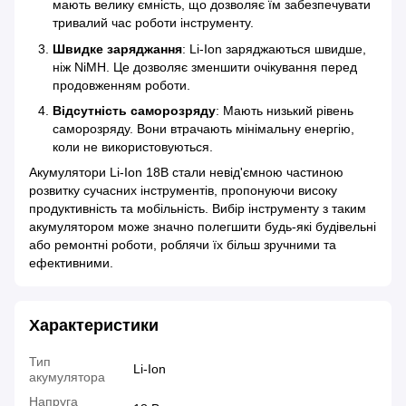
мають велику ємність, що дозволяє їм забезпечувати
тривалий час роботи інструменту.
Швидке заряджання
: Li-Ion заряджаються швидше,
ніж NiMH. Це дозволяє зменшити очікування перед
продовженням роботи.
Відсутність саморозряду
: Мають низький рівень
саморозряду. Вони втрачають мінімальну енергію,
коли не використовуються.
Акумулятори Li-Ion 18В стали невід'ємною частиною
розвитку сучасних інструментів, пропонуючи високу
продуктивність та мобільність. Вибір інструменту з таким
акумулятором може значно полегшити будь-які будівельні
або ремонтні роботи, роблячи їх більш зручними та
ефективними.
Характеристики
Тип
Li-Ion
акумулятора
Напруга