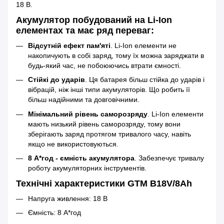
18 В.
Акумулятор побудований на Li-Ion
елементах та має ряд переваг:
Відсутній ефект пам'яті
. Li-Ion елементи не
накопичують в собі заряд, тому їх можна заряджати в
будь-який час, не побоюючись втрати ємності.
Стійкі до ударів
. Ця батарея більш стійка до ударів і
вібрацій, ніж інші типи акумуляторів. Що робить її
більш надійними та довговічними.
Мінімальний рівень саморозряду
. Li-Ion елементи
мають низький рівень саморозряду, тому вони
зберігають заряд протягом тривалого часу, навіть
якщо не використовуються.
8 А*год - ємність акумулятора
. Забезпечує тривалу
роботу акумуляторних інструментів.
Технічні характеристики GTM B18V/8Аh
Напруга живлення: 18 В
Ємність: 8 А*год