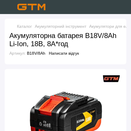
Каталог
Акумуляторний інструмент
Акумулятори для еле
Акумуляторна батарея B18V/8Аh
Li-Ion, 18В, 8А*год
Артикул:
B18V/8Аh
Написати відгук