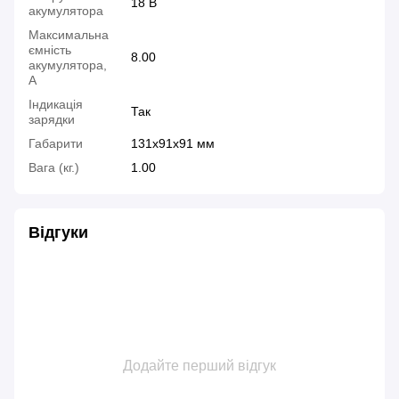
18 В
акумулятора
Максимальна
ємність
8.00
акумулятора,
A
Індикація
Так
зарядки
Габарити
131х91х91 мм
Вага (кг.)
1.00
Відгуки
Додайте перший відгук