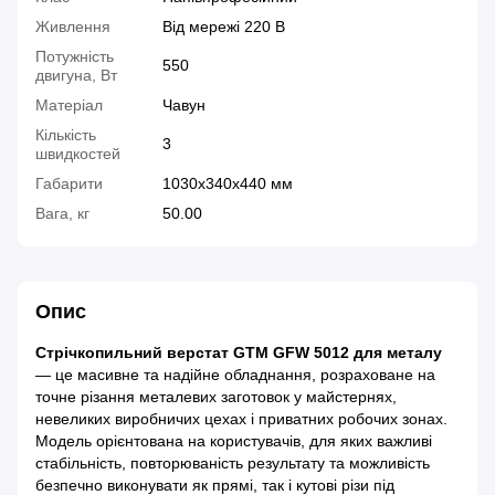
Живлення
Від мережі 220 В
Потужність
550
двигуна, Вт
Матеріал
Чавун
Кількість
3
швидкостей
Габарити
1030x340x440 мм
Вага, кг
50.00
Опис
Стрічкопильний верстат GTM GFW 5012 для металу
— це масивне та надійне обладнання, розраховане на
точне різання металевих заготовок у майстернях,
невеликих виробничих цехах і приватних робочих зонах.
Модель орієнтована на користувачів, для яких важливі
стабільність, повторюваність результату та можливість
безпечно виконувати як прямі, так і кутові різи під