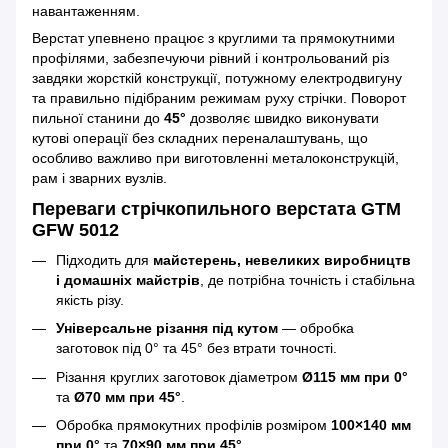
навантаженням.
Верстат упевнено працює з круглими та прямокутними
профілями, забезпечуючи рівний і контрольований різ
завдяки жорсткій конструкції, потужному електродвигуну
та правильно підібраним режимам руху стрічки. Поворот
пильної станини до
45°
дозволяє швидко виконувати
кутові операції без складних переналаштувань, що
особливо важливо при виготовленні металоконструкцій,
рам і зварних вузлів.
Переваги стрічкопильного верстата GTM
GFW 5012
Підходить для
майстерень, невеликих виробництв
і домашніх майстрів
, де потрібна точність і стабільна
якість різу.
Універсальне різання під кутом
— обробка
заготовок під 0° та 45° без втрати точності.
Різання круглих заготовок діаметром
Ø115 мм при 0°
та
Ø70 мм при 45°
.
Обробка прямокутних профілів розміром
100×140 мм
при 0°
та
70×90 мм при 45°
.