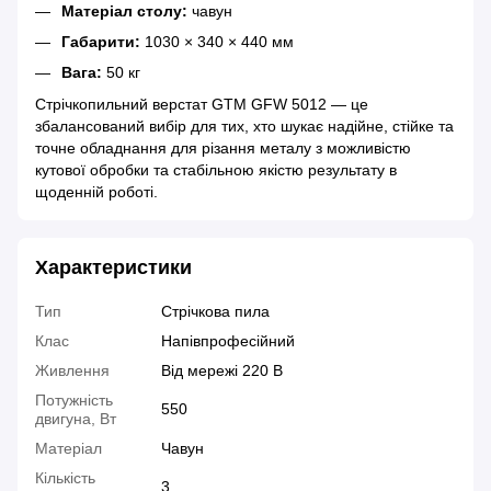
Матеріал столу:
чавун
Габарити:
1030 × 340 × 440 мм
Вага:
50 кг
Стрічкопильний верстат GTM GFW 5012 — це
збалансований вибір для тих, хто шукає надійне, стійке та
точне обладнання для різання металу з можливістю
кутової обробки та стабільною якістю результату в
щоденній роботі.
Характеристики
Тип
Стрічкова пила
Клас
Напівпрофесійний
Живлення
Від мережі 220 В
Потужність
550
двигуна, Вт
Матеріал
Чавун
Кількість
3