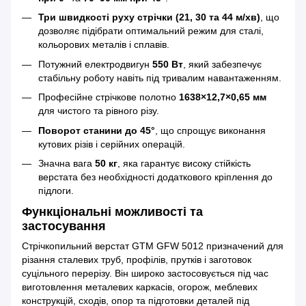
Три швидкості руху стрічки (21, 30 та 44 м/хв)
, що
дозволяє підібрати оптимальний режим для сталі,
кольорових металів і сплавів.
Потужний електродвигун
550 Вт
, який забезпечує
стабільну роботу навіть під тривалим навантаженням.
Професійне стрічкове полотно
1638×12,7×0,65 мм
для чистого та рівного різу.
Поворот станини до 45°
, що спрощує виконання
кутових різів і серійних операцій.
Значна вага
50 кг
, яка гарантує високу стійкість
верстата без необхідності додаткового кріплення до
підлоги.
Функціональні можливості та
застосування
Стрічкопильний верстат GTM GFW 5012 призначений для
різання сталевих труб, профілів, прутків і заготовок
суцільного перерізу. Він широко застосовується під час
виготовлення металевих каркасів, огорож, меблевих
конструкцій, сходів, опор та підготовки деталей під