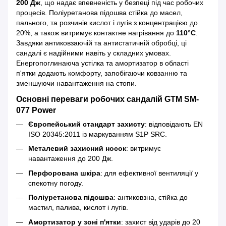
200 Дж
, що надає впевненість у безпеці під час робочих
процесів. Поліуретанова підошва стійка до масел,
пального, та розчинів кислот і лугів з концентрацією до
20%, а також витримує контактне нагрівання до
110°C
.
Завдяки антиковзаючій та антистатичній обробці, ці
сандалі є надійними навіть у складних умовах.
Енергопоглинаюча устілка та амортизатор в області
п'ятки додають комфорту, запобігаючи ковзанню та
зменшуючи навантаження на стопи.
Основні переваги робочих сандалій GTM SM-
077 Power
Європейський стандарт захисту
: відповідають EN
ISO 20345:2011 із маркуванням S1P SRC.
Металевий захисний носок
: витримує
навантаження до 200 Дж.
Перфорована шкіра
: для ефективної вентиляції у
спекотну погоду.
Поліуретанова підошва
: антиковзна, стійка до
мастил, палива, кислот і лугів.
Амортизатор у зоні п'ятки
: захист від ударів до 20