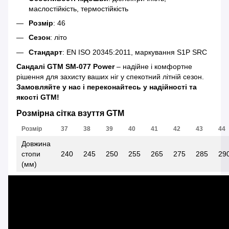
маслостійкість, термостійкість
Розмір
: 46
Сезон
: літо
Стандарт
: EN ISO 20345:2011, маркування S1P SRC
Сандалі GTM SM-077 Power
– надійне і комфортне
рішення для захисту ваших ніг у спекотний літній сезон.
Замовляйте у нас і переконайтесь у надійності та
якості GTM!
Розмірна сітка взуття GTM
Розмір
37
38
39
40
41
42
43
44
Довжина
стопи
240
245
250
255
265
275
285
29
(мм)