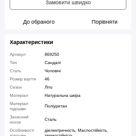
Замовити швидко
До обраного
Порівняти
Характеристики
Артикул
869250
Тип
Сандалі
Стать
Чоловічі
Розмір взуття
46
Сезон
Літо
Матеріал
Натуральна шкіра
Матеріал
Поліуретан
підошви
Захисний
Сталь
носок
Особливості
діелектричність, Маслостійкість,
підошви
термостійкість