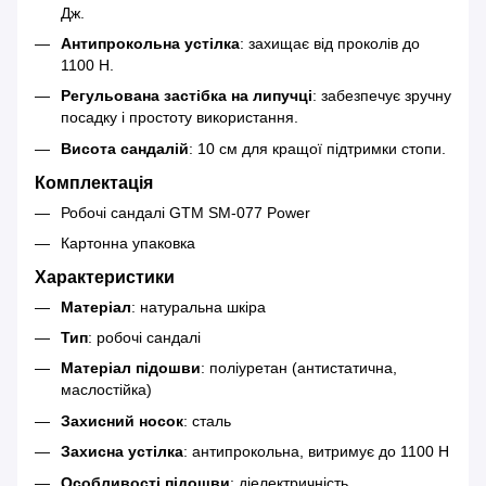
Дж.
Антипрокольна устілка
: захищає від проколів до
1100 Н.
Регульована застібка на липучці
: забезпечує зручну
посадку і простоту використання.
Висота сандалій
: 10 см для кращої підтримки стопи.
Комплектація
Робочі сандалі GTM SM-077 Power
Картонна упаковка
Характеристики
Матеріал
: натуральна шкіра
Тип
: робочі сандалі
Матеріал підошви
: поліуретан (антистатична,
маслостійка)
Захисний носок
: сталь
Захисна устілка
: антипрокольна, витримує до 1100 Н
Особливості підошви
: діелектричність,