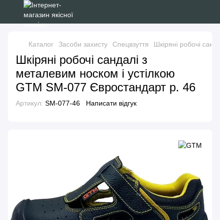
Каталог
Засоби захисту
Спецвзуття
Шкіряні робочі санд
Шкіряні робочі сандалі з
металевим носком і устілкою
GTM SM-077 Євростандарт р. 46
Артикул:
SM-077-46
Написати відгук