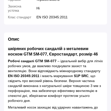
Захисна
Ні
устілка
Клас стандарт
EN ISO 20345:2011
Опис
шкіряних робочих сандалій з металевим
носком GTM SM-077, Євростандарт, розмір 46
Робочі сандалі GTM SM-077
– ідеальний вибір для літніх
робочих умов, де важливо поєднувати захист та
вентиляцію. Вони відповідають міжнародному стандарту
EN ISO 20345:2011
і мають маркування
S1P SRC
, що
свідчить про високий рівень безпеки. Верхня частина
сандалій виконана з натуральної шкіри товщиною 3 мм з
перфорацією, яка забезпечує ефективну вентиляцію в
спекотні дні, зберігаючи комфорт протягом усього
робочого дня.
Металевий носок захищає від ударних навантажень до