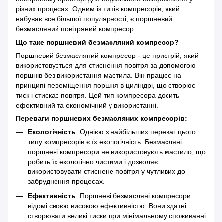
різних процесах. Одним із типів компресорів, який
набуває все більшої популярності, є поршневий
безмасляний повітряний компресор.
Що таке поршневий безмасляний компресор?
Поршневий безмасляний компресор - це пристрій, який
використовується для стиснення повітря за допомогою
поршнів без використання мастила. Він працює на
принципі переміщення поршня в циліндрі, що створює
тиск і стискає повітря. Цей тип компресора досить
ефективний та економічний у використанні.
Переваги поршневих безмасляних компресорів:
Екологічність
: Однією з найбільших переваг цього
типу компресорів є їх екологічність. Безмасляні
поршневі компресори не використовують мастило, що
робить їх екологічно чистими і дозволяє
використовувати стиснене повітря у чутливих до
забруднення процесах.
Ефективність
: Поршневі безмасляні компресори
відомі своєю високою ефективністю. Вони здатні
створювати великі тиски при мінімальному споживанні