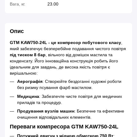
Вага, кг.
23.00
Опис
GTM KAW750-24L - це компресор побутового класу
,
який забезпечує безперебійне подавання чистого повітря
під тиском 8 бар
, вільного від домішок мастила та
конденсату. Його інноваційна конструкція робить його
ідеальним для завдань, де висока якість повітря є
вирішальною:
Аерографія
: Створюйте бездоганні художні роботи
без ризику псування фарб мастилом.
Медицина
: Забезпечте чисте повітря для медичних
приладів та процедур.
Продування вузлів машин
: Безпечне та ефективне
очищення відповідальних елементів.
Переваги компресора GTM KAW750-24L
Потужний двигун з мідною обмоткою 750 Вт
: