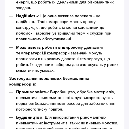
енергії, що робить їх ідеальними для різноманітних
завдань.
Надійність
: Ще одна важлива перевага - це
надійність. Такі компресори мають просту
конструкцію, що робить їх менш схильними до
поломок і забезпечує тривалий термін служби при
правильному обслуговуванні.
Можливість роботи в широкому діапазоні
температур
: Ці компресори зазвичай можуть
працювати в широкому діапазоні температур, що
робить їх відмінним вибором для застосувань у різних
кліматичних умовах.
Застосування поршневих безмасляних
компресорів:
Промисловість
: Виробництво, обробка матеріалів,
пневматичні системи та інші галузі використовують
поршневі безмасляні компресори для забезпечення
потрібного тиску повітря.
Будівництво
: Для використання різноманітних
пневматичних інструментів, таких як пневмо-молотки,
пістолети для фарбування, повітряні шланги тощо.