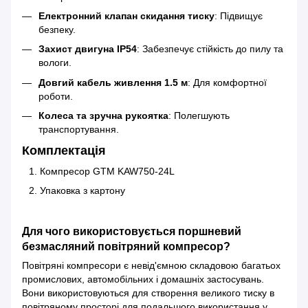
Електронний клапан скидання тиску
: Підвищує
безпеку.
Захист двигуна IP54
: Забезпечує стійкість до пилу та
вологи.
Довгий кабель живлення 1.5 м
: Для комфортної
роботи.
Колеса та зручна рукоятка
: Полегшують
транспортування.
Комплектація
Компресор GTM KAW750-24L
Упаковка з картону
Для чого використовується поршневий
безмасляний повітряний компресор?
Повітряні компресори є невід'ємною складовою багатьох
промислових, автомобільних і домашніх застосувань.
Вони використовуються для створення великого тиску в
повітряному просторі для подальшого використання у