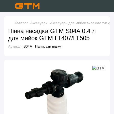
Каталог
Аксесуари
Аксесуари для мийок високого тиску
Пінна насадка GTM S04A 0.4 л
для мийок GTM LT407/LT505
Артикул:
S04A
Написати відгук