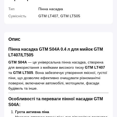
Тип
Пінна насадка
Сумісність
GTM LT407, GTM LT505
Опис
Пінна насадка GTM S04A 0.4 л для мийок GTM
LT407/LT505
GTM S04A
— це універсальна пінна насадка, створена
для використання з мийками високого тиску
GTM LT407
та
GTM LT505
. Вона забезпечує утворення якісної, густої
піни, що дозволяє ефективно очищувати різноманітні
поверхні, включаючи автомобілі, мотоцикли, фасади
будівель та інше.
Особливості та переваги пінної насадки GTM
S04A:
Густа активна піна
Насадка створює рясну піну, яка рівномірно покриває