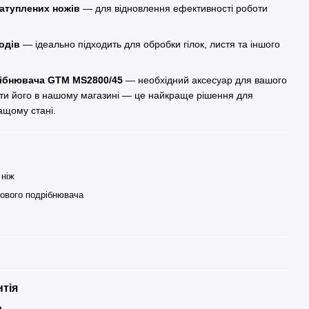
атуплених ножів
— для відновлення ефективності роботи
одів
— ідеально підходить для обробки гілок, листя та іншого
рібнювача GTM MS2800/45
— необхідний аксесуар для вашого
ти його в нашому магазині — це найкраще рішення для
ащому стані.
 ніж
ового подрібнювача
нтія
р