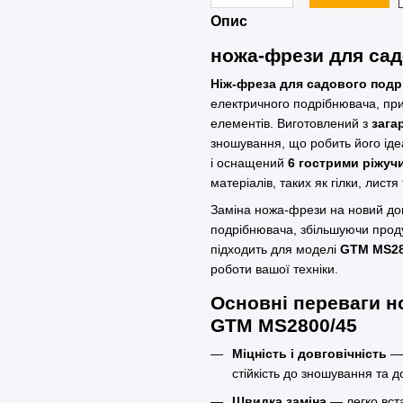
Опис
ножа-фрези для са
Ніж-фреза для садового под
електричного подрібнювача, пр
елементів. Виготовлений з
зага
зношування, що робить його іде
і оснащений
6 гострими ріжуч
матеріалів, таких як гілки, листя
Заміна ножа-фрези на новий до
подрібнювача, збільшуючи продук
підходить для моделі
GTM MS28
роботи вашої техніки.
Основні переваги н
GTM MS2800/45
Міцність і довговічність
— 
стійкість до зношування та д
Швидка заміна
— легко вст