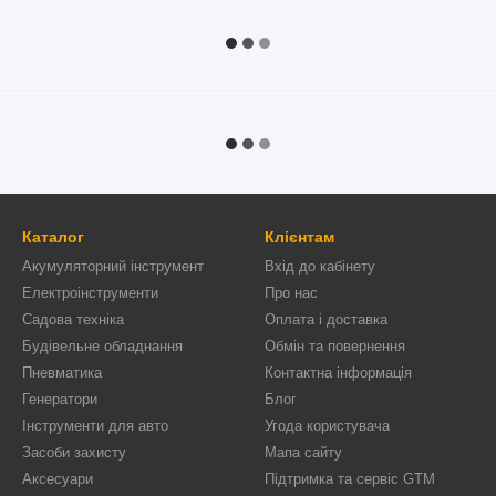
Каталог
Клієнтам
Акумуляторний інструмент
Вхід до кабінету
Електроінструменти
Про нас
Садова техніка
Оплата і доставка
Будівельне обладнання
Обмін та повернення
Пневматика
Контактна інформація
Генератори
Блог
Інструменти для авто
Угода користувача
Засоби захисту
Мапа сайту
Аксесуари
Підтримка та сервіс GTM