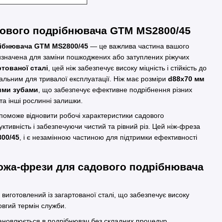
дового подрібнювача GTM MS2800/45
рібнювача GTM MS2800/45
— це важлива частина вашого
изначена для заміни пошкоджених або затуплених ріжучих
ртованої сталі
, цей ніж забезпечує високу міцність і стійкість до
альним для тривалої експлуатації. Ніж має розміри
d88x70 мм
ими зубами
, що забезпечує ефективне подрібнення різних
 та інші рослинні залишки.
поможе відновити робочі характеристики садового
тивність і забезпечуючи чистий та рівний різ. Цей ніж-фреза
00/45
, і є незамінною частиною для підтримки ефективності
ожа-фрези для садового подрібнювача
виготовлений із загартованої сталі, що забезпечує високу
овгий термін служби.
ановлюється в подрібнювач без складних процедур.