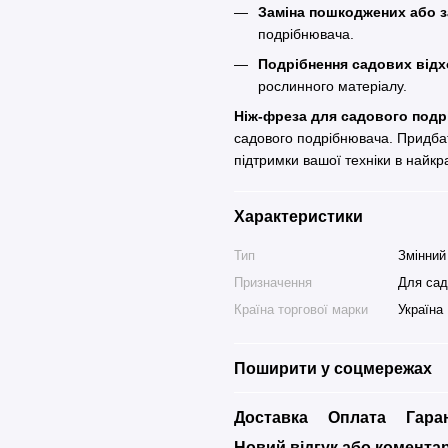
Заміна пошкоджених або з
подрібнювача.
Подрібнення садових відх
рослинного матеріалу.
Ніж-фреза для садового под
садового подрібнювача. Придба
підтримки вашої техніки в найкр
Характеристики
Тип
Змінний
Призначення
Для сад
Країна торгової марки
Україна
Поширити у соцмережах
Доставка
Оплата
Гара
Новий відгук або комента