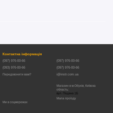
Контактна інформація
(097) 976-00-66
(097) 976-00-66
(093) 976-00-66
(097) 976-00-66
i@instr.com.ua
Передзвонити вам?
Магазин в м.Обухів, Київска
область:
вул. Піщана 1Б
Мапа проїзду
Ми в соцмережах