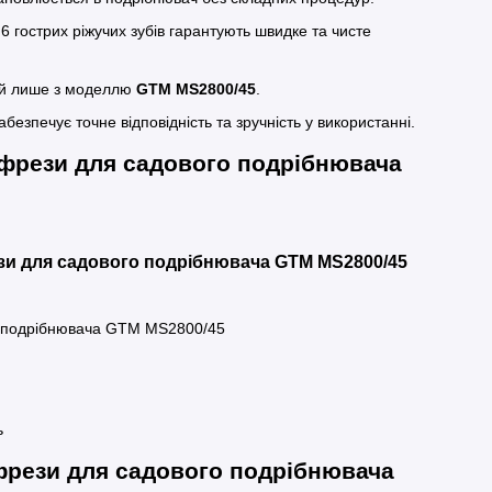
 гострих ріжучих зубів гарантують швидке та чисте
й лише з моделлю
GTM MS2800/45
.
езпечує точне відповідність та зручність у використанні.
фрези для садового подрібнювача
зи для садового подрібнювача GTM MS2800/45
о подрібнювача GTM MS2800/45
ь
фрези для садового подрібнювача