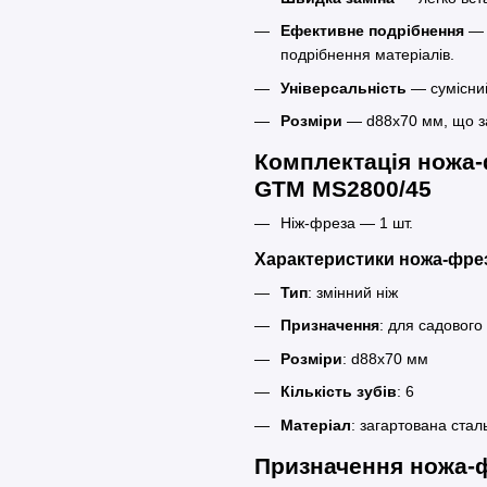
Ефективне подрібнення
— 6
подрібнення матеріалів.
Універсальність
— сумісни
Розміри
— d88x70 мм, що заб
Комплектація ножа-
GTM MS2800/45
Ніж-фреза — 1 шт.
Характеристики ножа-фре
Тип
: змінний ніж
Призначення
: для садовог
Розміри
: d88x70 мм
Кількість зубів
: 6
Матеріал
: загартована стал
Призначення ножа-