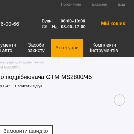
Порівняння
Бажання
Вхід
Будні:
08:00–19:00
76-00-66
Мій кошик
Сб – Нд:
08:00–17:00
рументи
Засоби
Комплекти
Аксесуари
я авто
захисту
інструментів
ксесуари для садової техніки
TM MS2800/45
го подрібнювача GTM MS2800/45
800/45
Написати відгук
Замовити швидко