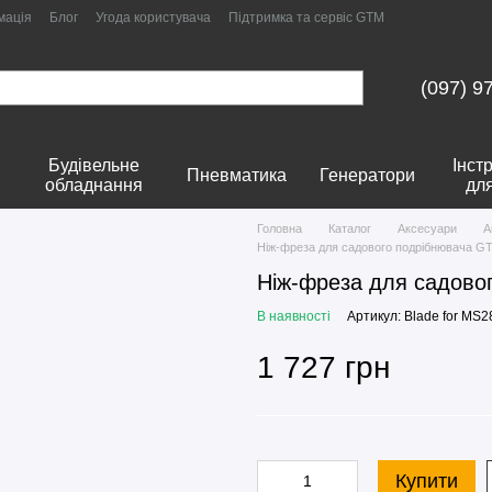
мація
Блог
Угода користувача
Підтримка та сервіс GTM
(097) 9
Будівельне
Інст
Пневматика
Генератори
обладнання
дл
Головна
Каталог
Аксесуари
А
Ніж-фреза для садового подрібнювача G
Ніж-фреза для садово
В наявності
Артикул: Blade for MS2
1 727 грн
Купити