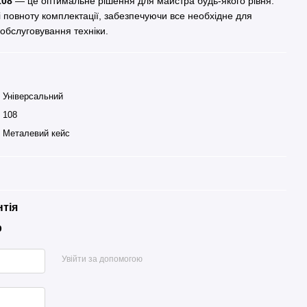
108
— це оптимальне рішення для майстра будь-якого рівня.
ь і повноту комплектації, забезпечуючи все необхідне для
обслуговування техніки.
Універсальний
108
Металевий кейс
нтія
р
Увійти за допомогою