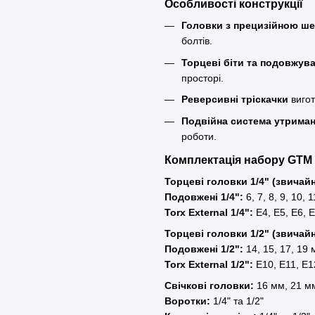
Особливості конструкції
Головки з прецизійною ш
болтів.
Торцеві біти та подовжува
просторі.
Реверсивні тріскачки
вигот
Подвійна система утрима
роботи.
Комплектація набору GTM
Торцеві головки 1/4" (звичайн
Подовжені 1/4":
6, 7, 8, 9, 10, 
Torx External 1/4":
E4, E5, E6, E
Торцеві головки 1/2" (звичайн
Подовжені 1/2":
14, 15, 17, 19
Torx External 1/2":
E10, E11, E1
Свічкові головки:
16 мм, 21 м
Воротки:
1/4" та 1/2"