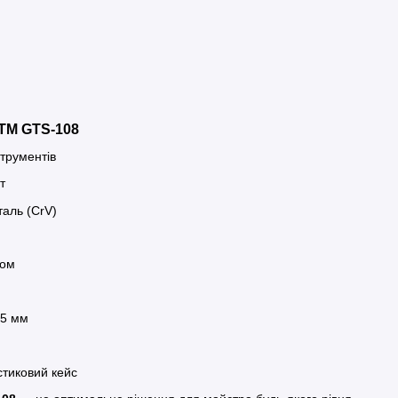
GTM GTS-108
струментів
т
таль (CrV)
сом
.5 мм
стиковий кейс