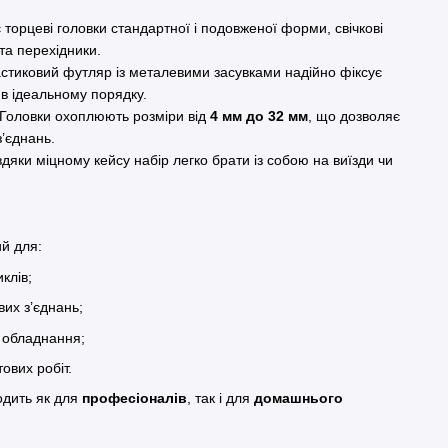
торцеві головки стандартної і подовженої форми, свічкові
 та перехідники.
тиковий футляр із металевими засувками надійно фіксує
 в ідеальному порядку.
Головки охоплюють розміри від
4 мм до 32 мм
, що дозволяє
’єднань.
дяки міцному кейсу набір легко брати із собою на виїзди чи
й для:
клів;
их з’єднань;
а обладнання;
ових робіт.
одить як для
професіоналів
, так і для
домашнього