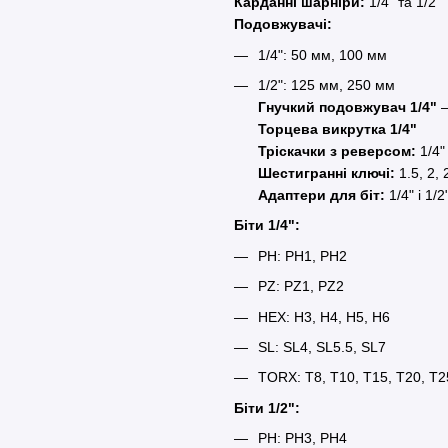
Карданні шарніри:
1/4" та 1/2"
Подовжувачі:
1/4": 50 мм, 100 мм
1/2": 125 мм, 250 мм
Гнучкий подовжувач 1/4"
—
Торцева викрутка 1/4"
Тріскачки з реверсом:
1/4" 
Шестигранні ключі:
1.5, 2, 
Адаптери для біт:
1/4" і 1/2
Біти 1/4":
PH: PH1, PH2
PZ: PZ1, PZ2
HEX: H3, H4, H5, H6
SL: SL4, SL5.5, SL7
TORX: T8, T10, T15, T20, T2
Біти 1/2":
PH: PH3, PH4