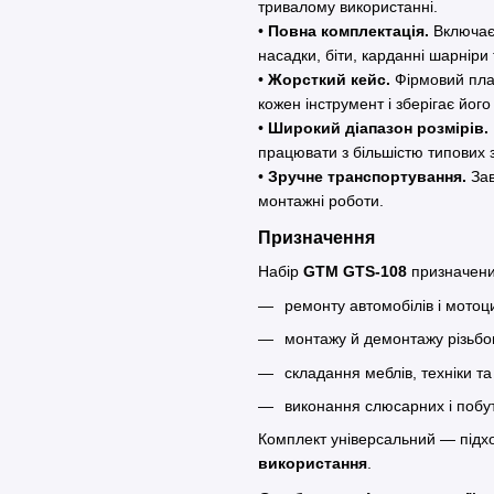
тривалому використанні.
•
Повна комплектація.
Включає 
насадки, біти, карданні шарніри
•
Жорсткий кейс.
Фірмовий плас
кожен інструмент і зберігає його
•
Широкий діапазон розмірів.
працювати з більшістю типових з
•
Зручне транспортування.
Зав
монтажні роботи.
Призначення
Набір
GTM GTS-108
призначени
ремонту автомобілів і мотоци
монтажу й демонтажу різьбов
складання меблів, техніки т
виконання слюсарних і побут
Комплект універсальний — підх
використання
.