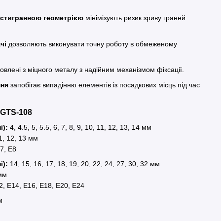
естигранною геометрією
мінімізують ризик зриву граней
чі
дозволяють виконувати точну роботу в обмеженому
овлені з міцного металу з надійним механізмом фіксації.
ння
запобігає випадінню елементів із посадкових місць під час
 GTS-108
і):
4, 4.5, 5, 5.5, 6, 7, 8, 9, 10, 11, 12, 13, 14 мм
11, 12, 13 мм
7, E8
і):
14, 15, 16, 17, 18, 19, 20, 22, 24, 27, 30, 32 мм
 мм
2, E14, E16, E18, E20, E24
м