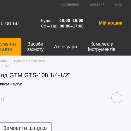
Порівняння
Бажання
Вхід
Будні:
08:00–19:00
76-00-66
Мій кошик
Сб – Нд:
08:00–17:00
рументи
Засоби
Комплекти
Аксесуари
я авто
захисту
інструментів
 авто
Набори інструментів
/4-1/2"
8 од GTM GTS-108 1/4-1/2"
писати відгук
рн
Замовити швидко