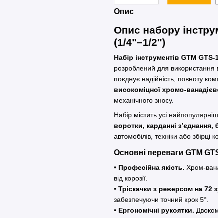
Опис
Опис набору інстру
(1/4"–1/2")
Набір інструментів GTM GTS-
розроблений для використання вд
поєднує надійність, повноту комп
високоміцної хромо-ванадієво
механічного зносу.
Набір містить усі найпопулярніш
воротки, карданні з’єднання, 
автомобілів, техніки або збірці к
Основні переваги GTM GT
•
Професійна якість.
Хром-ванад
від корозії.
•
Тріскачки з реверсом на 72 з
забезпечуючи точний крок 5°.
•
Ергономічні рукоятки.
Двоком