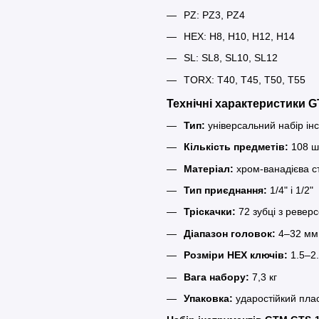
PZ: PZ3, PZ4
HEX: H8, H10, H12, H14
SL: SL8, SL10, SL12
TORX: T40, T45, T50, T55
Технічні характеристики 
Тип:
універсальний набір ін
Кількість предметів:
108 ш
Матеріал:
хром-ванадієва с
Тип приєднання:
1/4" і 1/2"
Тріскачки:
72 зубці з ревер
Діапазон головок:
4–32 мм
Розміри HEX ключів:
1.5–2
Вага набору:
7,3 кг
Упаковка:
ударостійкий пла