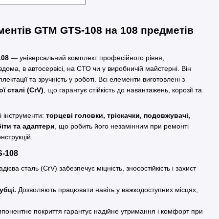
ментів GTM GTS-108 на 108 предметів
108
— універсальний комплект професійного рівня,
ома, в автосервісі, на СТО чи у виробничій майстерні. Він
лектації та зручність у роботі. Всі елементи виготовлені з
ї сталі (CrV)
, що гарантує стійкість до навантажень, корозії та
і інструменти:
торцеві головки, тріскачки, подовжувачі,
біти та адаптери
, що робить його незамінним при ремонті
онструкцій.
S-108
ієва сталь (CrV) забезпечує міцність, зносостійкість і захист
убці.
Дозволяють працювати навіть у важкодоступних місцях,
понентне покриття гарантує надійне утримання і комфорт при