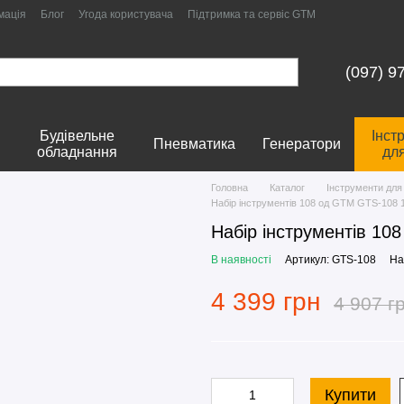
мація
Блог
Угода користувача
Підтримка та сервіс GTM
(097) 9
Будівельне
Інст
Пневматика
Генератори
обладнання
дл
Головна
Каталог
Інструменти для
Набір інструментів 108 од GTM GTS-108 1
Набір інструментів 10
В наявності
Артикул: GTS-108
На
4 399 грн
4 907 г
Купити