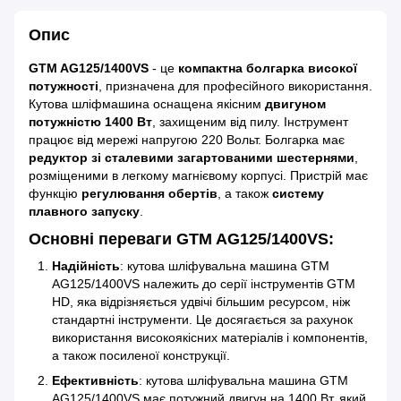
Опис
GTM AG125/1400VS
- це
компактна болгарка високої
потужності
, призначена для професійного використання.
Кутова шліфмашина оснащена якісним
двигуном
потужністю 1400 Вт
, захищеним від пилу. Інструмент
працює від мережі напругою 220 Вольт. Болгарка має
редуктор зі сталевими загартованими шестернями
,
розміщеними в легкому магнієвому корпусі. Пристрій має
функцію
регулювання обертів
, а також
систему
плавного запуску
.
Основні переваги GTM AG125/1400VS:
Надійність
: кутова шліфувальна машина GTM
AG125/1400VS належить до серії інструментів GTM
HD, яка відрізняється удвічі більшим ресурсом, ніж
стандартні інструменти. Це досягається за рахунок
використання високоякісних матеріалів і компонентів,
а також посиленої конструкції.
Ефективність
: кутова шліфувальна машина GTM
AG125/1400VS має потужний двигун на 1400 Вт, який