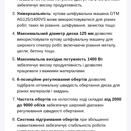
забезпечує високу продуктивність.
Універсальність
: кутова шліфувальна машина GTM
AG125/1400VS може використовуватися для різних
робіт, таких як різання, шліфування, зачистка тощо.
Максимальний діаметр диска 125 мм
дозволяє
використовувати кутову шліфувальну машину для
широкого спектру робіт, включаючи різання металу,
цегли, бетону тощо.
Максимальна вихідна потужність 1400 Вт
забезпечує високу продуктивність і дозволяє
працювати з важкими матеріалами.
6-позиційне регулювання обертів
дозволяє
підібрати оптимальну швидкість обертання диска для
різних матеріалів і завдань.
Частота обертів
на холостому ході складає
від 2000
до 9000 об/хв
забезпечує широкий діапазон
регулювання швидкості обертання.
Система підтримання обертів
при збільшенні
навантаження забезпечує стабільність роботи
інструменту при великих навантаженнях.