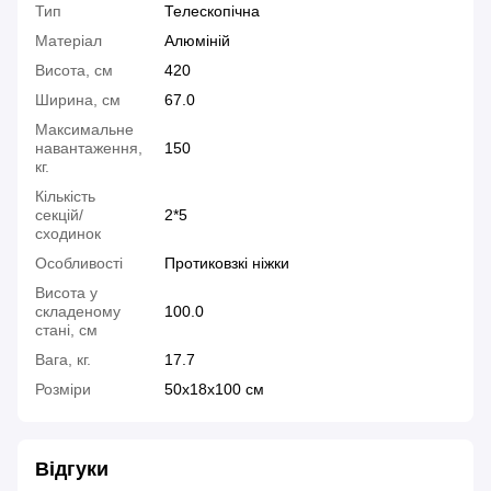
Тип
Телескопічна
Матеріал
Алюміній
Висота, см
420
Ширина, см
67.0
Максимальне
навантаження,
150
кг.
Кількість
секцій/
2*5
сходинок
Особливості
Протиковзкі ніжки
Висота у
складеному
100.0
стані, см
Вага, кг.
17.7
Розміри
50x18x100 см
Відгуки