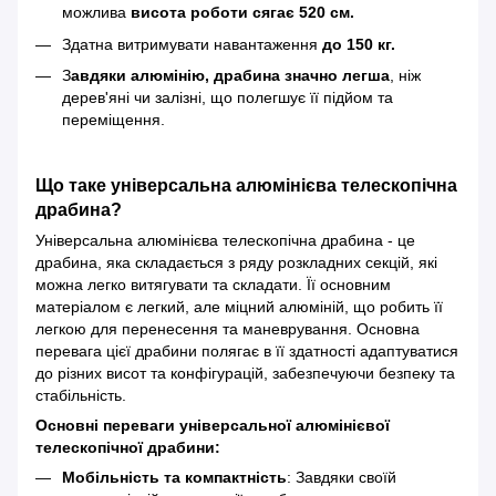
можлива
висота роботи сягає 520 см.
Здатна витримувати навантаження
до 150 кг.
З
авдяки алюмінію, драбина значно легша
, ніж
дерев'яні чи залізні, що полегшує її підйом та
переміщення.
Що таке універсальна алюмінієва телескопічна
драбина?
Універсальна алюмінієва телескопічна драбина - це
драбина, яка складається з ряду розкладних секцій, які
можна легко витягувати та складати. Її основним
матеріалом є легкий, але міцний алюміній, що робить її
легкою для перенесення та маневрування. Основна
перевага цієї драбини полягає в її здатності адаптуватися
до різних висот та конфігурацій, забезпечуючи безпеку та
стабільність.
Основні переваги універсальної алюмінієвої
телескопічної драбини:
Мобільність та компактність
: Завдяки своїй