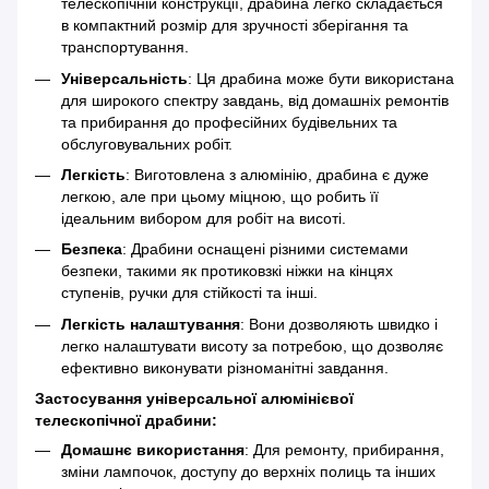
телескопічній конструкції, драбина легко складається
в компактний розмір для зручності зберігання та
транспортування.
Універсальність
: Ця драбина може бути використана
для широкого спектру завдань, від домашніх ремонтів
та прибирання до професійних будівельних та
обслуговувальних робіт.
Легкість
: Виготовлена з алюмінію, драбина є дуже
легкою, але при цьому міцною, що робить її
ідеальним вибором для робіт на висоті.
Безпека
: Драбини оснащені різними системами
безпеки, такими як протиковзкі ніжки на кінцях
ступенів, ручки для стійкості та інші.
Легкість налаштування
: Вони дозволяють швидко і
легко налаштувати висоту за потребою, що дозволяє
ефективно виконувати різноманітні завдання.
Застосування універсальної алюмінієвої
телескопічної драбини:
Домашнє використання
: Для ремонту, прибирання,
зміни лампочок, доступу до верхніх полиць та інших