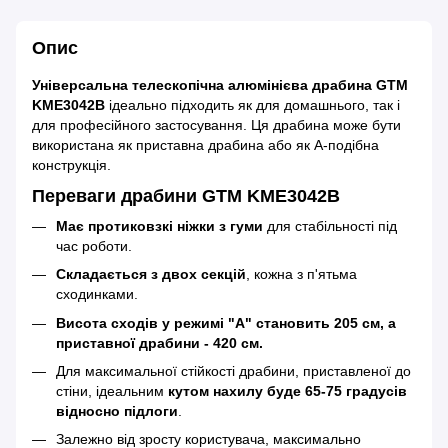
Опис
Універсальна телескопічна алюмінієва драбина GTM
KME3042B
ідеально підходить як для домашнього, так і
для професійного застосування. Ця драбина може бути
використана як приставна драбина або як А-подібна
конструкція.
Переваги драбини GTM KME3042B
Має протиковзкі ніжки з гуми
для стабільності під
час роботи.
Складається з двох секцій
, кожна з п'ятьма
сходинками.
Висота сходів у режимі "А" становить 205 см, а
приставної драбини - 420 см.
Для максимальної стійкості драбини, приставленої до
стіни, ідеальним
кутом нахилу буде 65-75 градусів
відносно підлоги
.
Залежно від зросту користувача, максимально