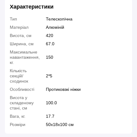
Характеристики
Тип
Телескопічна
Матеріал
Алюміній
Висота, см
420
Ширина, см
67.0
Максимальне
навантаження,
150
кг.
Кількість
секцій/
2*5
сходинок
Особливості
Протиковзкі ніжки
Висота у
складеному
100.0
стані, см
Вага, кг.
17.7
Розміри
50x18x100 см