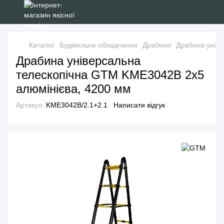
Каталог
Будівельне обладнання
Драбини
Драбина уніве
Драбина універсальна
телескопічна GTM KME3042B 2x5
алюмінієва, 4200 мм
Артикул:
KME3042B/2.1+2.1
Написати відгук