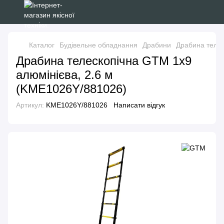
Каталог
Будівельне обладнання
Драбини
Драбина телес
Драбина телескопічна GTM 1x9
алюмінієва, 2.6 м
(KME1026Y/881026)
Артикул:
KME1026Y/881026
Написати відгук