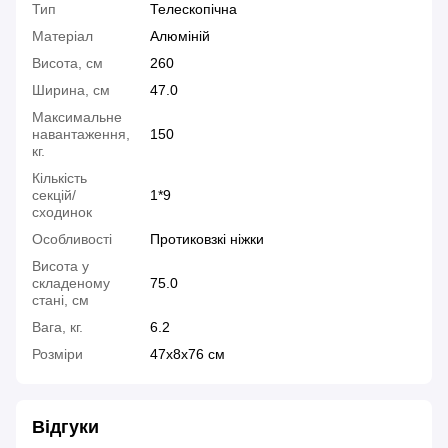
Тип
Телескопічна
Матеріал
Алюміній
Висота, см
260
Ширина, см
47.0
Максимальне
навантаження,
150
кг.
Кількість
секцій/
1*9
сходинок
Особливості
Протиковзкі ніжки
Висота у
складеному
75.0
стані, см
Вага, кг.
6.2
Розміри
47x8x76 см
Відгуки