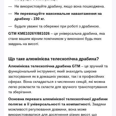
Не використовуйте драбину, якщо вона пошкоджена.
Не перевищуйте максимальне навантаження на
драбину - 150 кг.
Будьте уважні та обережні при роботі з драбиною.
GTM KME1026Y/881026
– це універсальна драбина, яка
стане вашим вірним помічником у виконанні будь-яких
завдань на висоті.
Що таке алюмінієва телескопічна драбина?
Алюмінієва телескопічна драбина GTM
– це зручний та
функціональний інструмент, який знаходить широке
застосування як в домашніх умовах, так і в професійних
сферах. Вона складається з численних секцій, які можна
легко розкласти та скласти для зручного транспортування
та зберігання.
Основна перевага алюмінієвої телескопічної драбини
полягає в її універсальності та компактності.
Завдяки
можливості регулювання довжини, вона може
використовуватися для досягнення різних висот, що