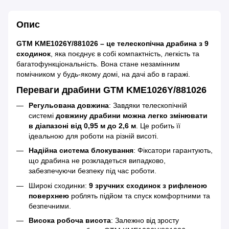
Опис
GTM KME1026Y/881026 – це телескопічна драбина з 9
сходинок
, яка поєднує в собі компактність, легкість та
багатофункціональність. Вона стане незамінним
помічником у будь-якому домі, на дачі або в гаражі.
Переваги драбини GTM KME1026Y/881026
Регульована довжина
: Завдяки телескопічній
системі
довжину драбини можна легко змінювати
в діапазоні від 0,95 м до 2,6 м
. Це робить її
ідеальною для роботи на різній висоті.
Надійна система блокування
: Фіксатори гарантують,
що драбина не розкладеться випадково,
забезпечуючи безпеку під час роботи.
Широкі сходинки:
9 зручних сходинок з рифленою
поверхнею
роблять підйом та спуск комфортними та
безпечними.
Висока робоча висота
: Залежно від зросту