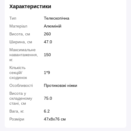
Характеристики
Тип
Телескопічна
Матеріал
Алюміній
Висота, см
260
Ширина, см
47.0
Максимальне
навантаження,
150
кг.
Кількість
секцій/
1*9
сходинок
Особливості
Протиковзкі ніжки
Висота у
складеному
75.0
стані, см
Вага, кг.
6.2
Розміри
47x8x76 см