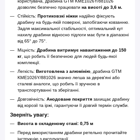
користувача, драбина GTM KME1026Y/881026
дозволяє безпечно працювати
на висоті до 3,6 м.
Стійкість:
Протиковзкі ніжки
надійно фіксують
драбину на будь-якій поверхні, запобігаючи ковзанню.
Задля максимальної стабільності, оптимальний кут
нахилу драбини відносно підлоги має бути в діапазоні
від 65° до 75°.
Міцність:
Драбина витримує навантаження до 150
кг
, що робить її безпечною для людей будь-якої
комплекції.
Легкість:
Виготовлена з алюмінію
, драбина GTM
KME1026Y/881026 значно легша за дерев'яні або
сталеві аналоги, що робить її зручною в
транспортуванні та зберіганні.
Довговічність:
Анодоване покриття
захищає драбину
від корозії та іржі, гарантуючи її довгий термін служби.
Зверніть увагу:
Висота в складеному стані: 0,75 м
Перед використанням драбини ретельно прочитайте
інструкцію з експлуатації.