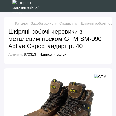
Каталог
Засоби захисту
Спецвзуття
Шкіряні робочі чере
Шкіряні робочі черевики з
металевим носком GTM SM-090
Active Євростандарт р. 40
Артикул:
870313
Написати відгук