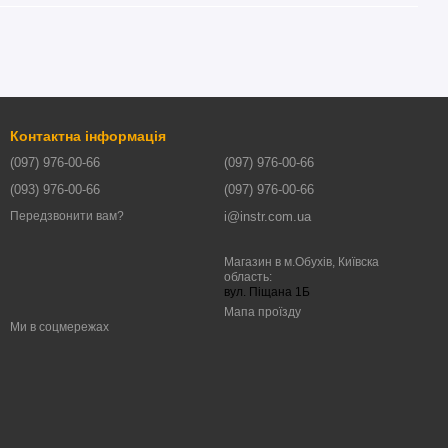
Контактна інформація
(097) 976-00-66
(097) 976-00-66
(093) 976-00-66
(097) 976-00-66
i@instr.com.ua
Передзвонити вам?
Магазин в м.Обухів, Київска
область:
вул. Піщана 1Б
Мапа проїзду
Ми в соцмережах