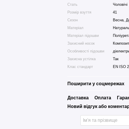
Стать
Чоловічі
Розмір взуття
41
Сезон
Весна, Д
Матеріал
Натураль
Матеріал підошви
Поліурет
Захисний носок
Компози
Особливості підошви
діелектри
Захисна устілка
Так
Клас стандарт
EN ISO 2
Поширити у соцмережах
Доставка
Оплата
Гара
Новий відгук або комента