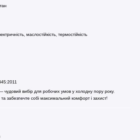
етан
лектричність, маслостійкість, термостійкість
345:2011
 чудовий вибір для робочих умов у холодну пору року.
 та забезпечте собі максимальний комфорт і захист!
и