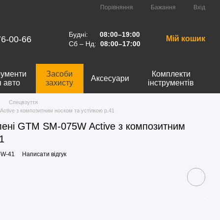
Порівняння
Бажання
Вхід
Будні:
08:00–19:00
76-00-66
Мій кошик
Сб – Нд:
08:00–17:00
рументи
Засоби
Комплекти
Аксесуари
я авто
захисту
інструментів
Спецвзуття
ctive з композитним носком та устілкою р.41
лені GTM SM-075W Active з композитним
1
5W-41
Написати відгук