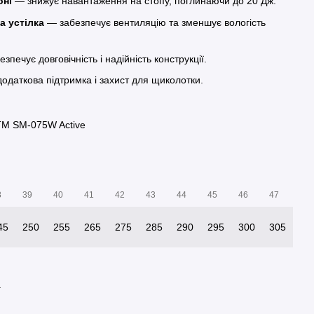
оні
— знижує навантаження на стопу, поглинаючи до 20 Дж.
 устілка
— забезпечує вентиляцію та зменшує вологість
зпечує довговічність і надійність конструкції.
одаткова підтримка і захист для щиколотки.
TM SM-075W Active
8
39
40
41
42
43
44
45
46
47
45
250
255
265
275
285
290
295
300
305
а