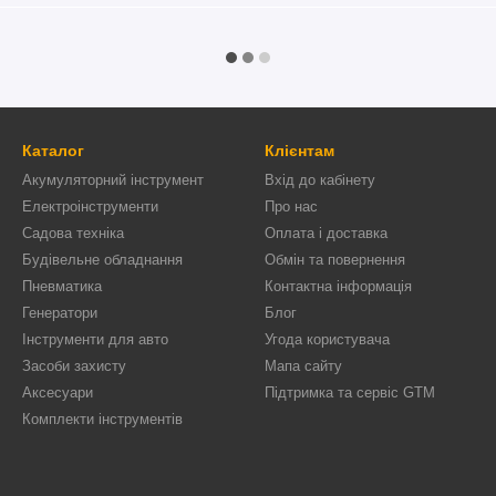
Каталог
Клієнтам
Акумуляторний інструмент
Вхід до кабінету
Електроінструменти
Про нас
Садова техніка
Оплата і доставка
Будівельне обладнання
Обмін та повернення
Пневматика
Контактна інформація
Генератори
Блог
Інструменти для авто
Угода користувача
Засоби захисту
Мапа сайту
Аксесуари
Підтримка та сервіс GTM
Комплекти інструментів