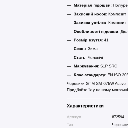
Матеріал підошви
: Поліур
Захисний носок
: Композит
Захисна устілка
: Композит
Особливості підошви
: Діе
Розмір взуття
: 41
Сезон
: Зима
Стать
: Чоловічі
Маркування
: S1P SRC
Клас стандарту
: EN ISO 20
Черевики GTM SM-075W Active —
Придбайте їх у нашому магазині
Характеристики
Артикул
872594
Тип
Черевик