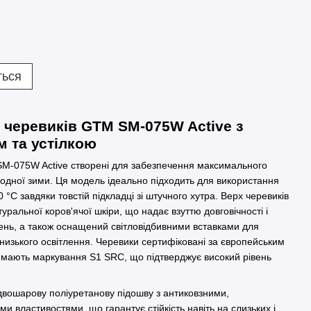
ться
 черевиків GTM SM-075W Active з
 та устілкою
SM-075W Active створені для забезпечення максимального
лодної зими. Ця модель ідеально підходить для використання
 °С завдяки товстій підкладці зі штучного хутра. Верх черевиків
уральної коров'ячої шкіри, що надає взуттю довговічності і
ень, а також оснащений світловідбивними вставками для
низького освітлення. Черевики сертифіковані за європейським
 мають маркування S1 SRC, що підтверджує високий рівень
двошарову поліуретанову підошву з антиковзними,
и властивостями, що гарантує стійкість навіть на слизьких і