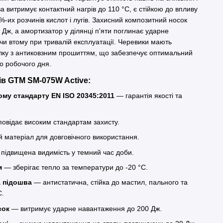
 витримує контактний нагрів до 110 °C, є стійкою до впливу
%-их розчинів кислот і лугів. Захисний композитний носок
 Дж, а амортизатор у ділянці п'яти поглинає ударне
и втому при тривалій експлуатації. Черевики мають
лку з антиковзним прошиттям, що забезпечує оптимальний
о робочого дня.
ів GTM SM-075W Active:
ому стандарту EN ISO 20345:2011
— гарантія якості та
овідає високим стандартам захисту.
 матеріал для довговічного використання.
підвищена видимість у темний час доби.
м
— зберігає тепло за температури до -20 °С.
 підошва
— антистатична, стійка до мастил, пального та
C.
сок
— витримує ударне навантаження до 200 Дж.