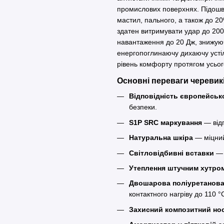
промислових поверхнях. Підошва
мастил, пального, а також до 20
здатен витримувати удар до 200
навантаження до 20 Дж, знижуюч
енергопоглинаючу дихаючу усті
рівень комфорту протягом усьог
Основні переваги черевик
Відповідність європейськ
безпеки.
S1P SRC маркування
— відп
Натуральна шкіра
— міцний
Світловідбивні вставки
— 
Утеплення штучним хутро
Двошарова поліуретанова
контактного нагріву до 110 °
Захисний композитний но