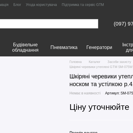
мація
Блог
Угода користувача
Підтримка та сервіс GTM
(097) 9
Будівельне
Інст
Пневматика
Генератори
обладнання
дл
Головна
Каталог
Засоби захисту
Шкіряні черевики утеплені GTM SM-075W A
Шкіряні черевики утеп
носком та устілкою р.4
Немає в наявності
Артикул: SM-07
Ціну уточнюйте
Розмір взуття