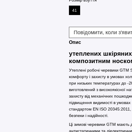
41
Повідомити, коли з'яви
Опис
утеплених шкіряних
композитним носком
Утеплені робочі черевики GTM 
комфорту і захисту в умовах хо
при низьких температурах до -20
виготовлений з високоякісної нат
захисту від механічних пошкодж
підвищення видимості в умовах 
стандартом EN ISO 20345:2011,
безпеки і надійності.
Ці зимові черевики GTM мають 
антистатичними та діелектричним