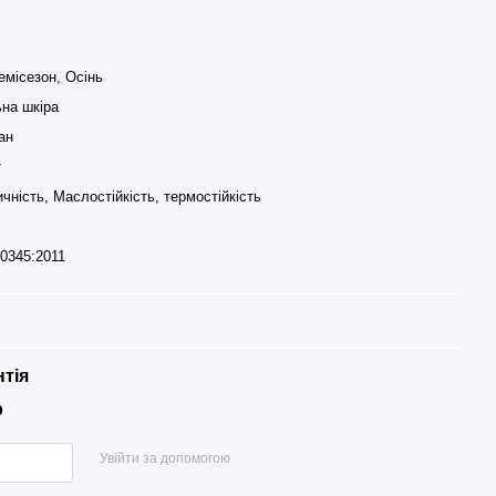
емісезон, Осінь
на шкіра
ан
т
чність, Маслостійкість, термостійкість
0345:2011
нтія
р
Увійти за допомогою