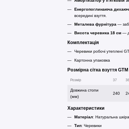
Амортизатор у п’ятковій з
Енергопоглинаюча дихаюча
всередині взуття.
Металева фурнітура
— забе
Висота черевика 18 см
— д
Комплектація
Черевики робочі утеплені G
Картонна упаковка
Розмірна сітка взуття GTM
Розмір
37
3
Довжина стопи
240
2
(мм)
Характеристики
Матеріал
: Натуральна шкір
Тип
: Черевики