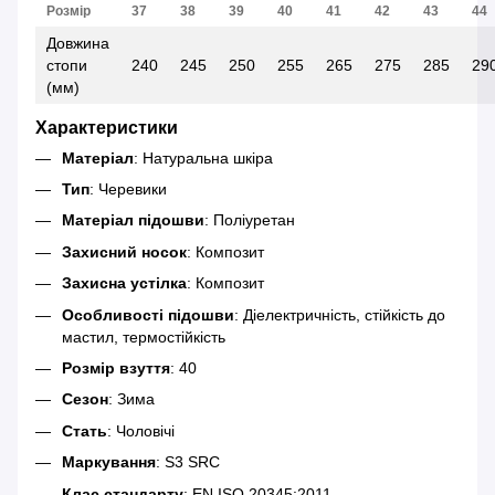
Розмір
37
38
39
40
41
42
43
44
Довжина
стопи
240
245
250
255
265
275
285
29
(мм)
Характеристики
Матеріал
: Натуральна шкіра
Тип
: Черевики
Матеріал підошви
: Поліуретан
Захисний носок
: Композит
Захисна устілка
: Композит
Особливості підошви
: Діелектричність, стійкість до
мастил, термостійкість
Розмір взуття
: 40
Сезон
: Зима
Стать
: Чоловічі
Маркування
: S3 SRC
Клас стандарту
: EN ISO 20345:2011