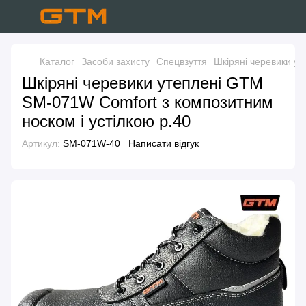
Каталог
Засоби захисту
Спецвзуття
Шкіряні черевики ут
Шкіряні черевики утеплені GTM
SM-071W Comfort з композитним
носком і устілкою р.40
Артикул:
SM-071W-40
Написати відгук