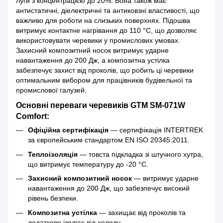
луги з концентрацією до 20%. Вона також має
антистатичні, діелектричні та антиковзні властивості, що
важливо для роботи на слизьких поверхнях. Підошва
витримує контактне нагрівання до 110 °C, що дозволяє
використовувати черевики у промислових умовах.
Захисний композитний носок витримує ударне
навантаження до 200 Дж, а композитна устілка
забезпечує захист від проколів, що робить ці черевики
оптимальним вибором для працівників будівельної та
промислової галузей.
Основні переваги черевиків GTM SM-071W
Comfort:
Офіційна сертифікація
— сертифікація INTERTREK
за європейським стандартом EN ISO 20345:2011.
Теплоізоляція
— товста підкладка зі штучного хутра,
що витримує температуру до -20 °C.
Захисний композитний носок
— витримує ударне
навантаження до 200 Дж, що забезпечує високий
рівень безпеки.
Композитна устілка
— захищає від проколів та
додатково ізолює від холоду.