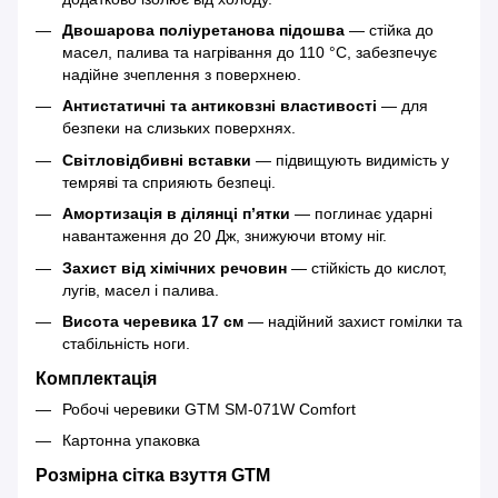
Двошарова поліуретанова підошва
— стійка до
масел, палива та нагрівання до 110 °C, забезпечує
надійне зчеплення з поверхнею.
Антистатичні та антиковзні властивості
— для
безпеки на слизьких поверхнях.
Світловідбивні вставки
— підвищують видимість у
темряві та сприяють безпеці.
Амортизація в ділянці п’ятки
— поглинає ударні
навантаження до 20 Дж, знижуючи втому ніг.
Захист від хімічних речовин
— стійкість до кислот,
лугів, масел і палива.
Висота черевика 17 см
— надійний захист гомілки та
стабільність ноги.
Комплектація
Робочі черевики GTM SM-071W Comfort
Картонна упаковка
Розмірна сітка взуття GTM