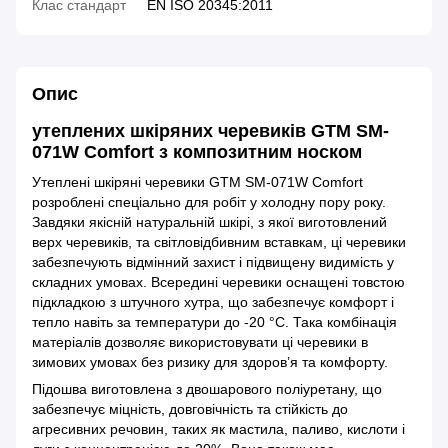
Клас стандарт
EN ISO 20345:2011
Опис
утеплених шкіряних черевиків GTM SM-
071W Comfort з композитним носком
Утеплені шкіряні черевики GTM SM-071W Comfort
розроблені спеціально для робіт у холодну пору року.
Завдяки якісній натуральній шкірі, з якої виготовлений
верх черевиків, та світловідбивним вставкам, ці черевики
забезпечують відмінний захист і підвищену видимість у
складних умовах. Всередині черевики оснащені товстою
підкладкою з штучного хутра, що забезпечує комфорт і
тепло навіть за температури до -20 °C. Така комбінація
матеріалів дозволяє використовувати ці черевики в
зимових умовах без ризику для здоров’я та комфорту.
Підошва виготовлена з двошарового поліуретану, що
забезпечує міцність, довговічність та стійкість до
агресивних речовин, таких як мастила, паливо, кислоти і